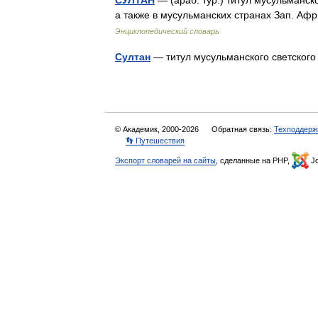
СУЛТАН
— (араб. тур.) титул мусульманск
а также в мусульманских странах Зап. А
Энциклопедический словарь
Султан
— титул мусульманского светско
© Академик, 2000-2026
Обратная связь:
Техподдерж
👣 Путешествия
Экспорт словарей на сайты
, сделанные на PHP,
Jo