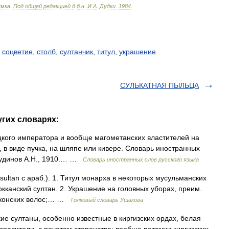
умка
.
Под
общей
редакцией
д
.
б
.
н
.
И
.
А
.
Дудки
.
1984
.
,
соцветие
,
столб
,
султанчик
,
титул
,
украшение
СУЛЬКАТНАЯ ПЫЛЬЦА
угих словарях:
ецкого императора и вообще магометанских властителей на
в, в виде пучка, на шляпе или кивере. Словарь иностранных
 Чудинов А.Н., 1910.… …
Словарь иностранных слов русского языка
ultan с араб.). 1. Титул монарха в некоторых мусульманских
рокканский султан. 2. Украшение на головных уборах, преим.
х конских волос;… …
Толковый словарь Ушакова
кие султаны, особенно известные в киргизских ордах, белая