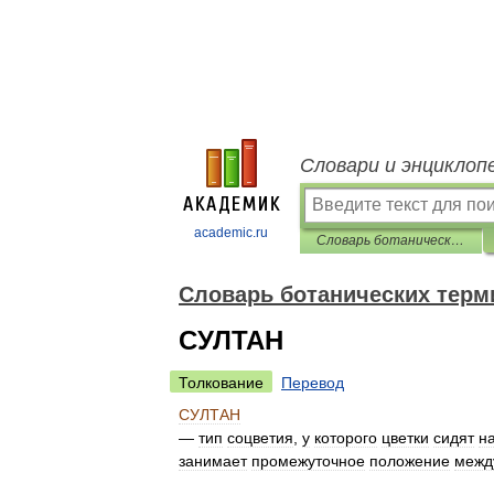
Словари и энциклоп
academic.ru
Словарь ботанических терминов
Словарь ботанических терм
СУЛТАН
Толкование
Перевод
СУЛТАН
—
тип
соцветия
,
у
которого
цветки
сидят
н
занимает
промежуточное
положение
межд