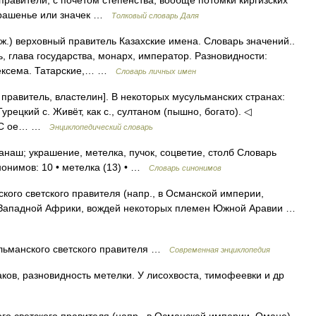
 правители, с почетом степенства; вообще потомки киргизских
украшенье или значек …
Толковый словарь Даля
ж.) верховный правитель Казахские имена. Словарь значений..
, глава государства, монарх, император. Разновидности:
лексема. Татарские,… …
Словарь личных имен
n правитель, властелин]. В некоторых мусульманских странах:
урецкий с. Живёт, как с., султаном (пышно, богато). ◁
м. С ое… …
Энциклопедический словарь
анаш; украшение, метелка, пучок, соцветие, столб Словарь
инонимов: 10 • метелка (13) • …
Словарь синонимов
ского светского правителя (напр., в Османской империи,
х Западной Африки, вождей некоторых племен Южной Аравии …
ульманского светского правителя …
Современная энциклопедия
ков, разновидность метелки. У лисохвоста, тимофеевки и др