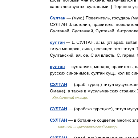
кость, потомки Чингисхана, назначаются в
ханов чествуются султанами. | Перяное 
Султан
— (муж.) Повелитель, государь (му
СУЛТАН Властелин, правитель, повелитель
Султанай, Султанкай, Султакай. Антропо
султан
— 1. СУЛТАН, а; м. [от араб. sultā
титул монарха; лицо, носящее этот титул. Т
Султанский, ая, ое. С ая власть. С. гаре
султан
— султанчик, монарх, правитель, п
русских синонимов. султан сущ., кол во с
СУЛТАН
— (араб. турец.) титул мусульман
Омане), а также в мусульманских страна
Юридический словарь
СУЛТАН
— (арабско турецкое), титул мус
СУЛТАН
— в ботанике соцветие многих зла
…
Большой Энциклопедический словарь