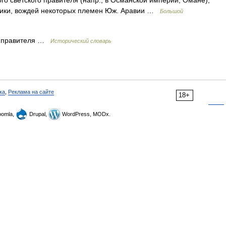
ого светского правителя (напр., в Османской империи, Омане),
фрики, вождей некоторых племен Юж. Аравии …
Большой
го правителя …
Исторический словарь
ка
,
Реклама на сайте
18+
omla,
Drupal,
WordPress, MODx.