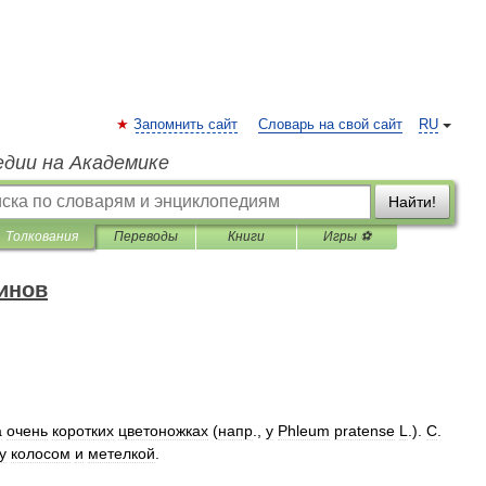
Запомнить сайт
Словарь на свой сайт
RU
едии на Академике
Найти!
Толкования
Переводы
Книги
Игры ⚽
инов
а
очень
коротких
цветоножках
(
напр
.,
у
Phleum
pratense
L
.).
С
.
у
колосом
и
метелкой
.