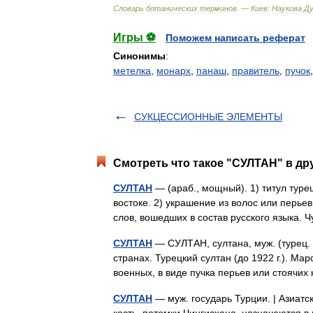
Словарь
ботанических
терминов
. —
Киев:
Наукова
Д
Игры ⚽
Поможем написать реферат
Синонимы
:
метелка
,
монарх
,
панаш
,
правитель
,
пучок
СУКЦЕССИОННЫЕ ЭЛЕМЕНТЫ
Смотреть что такое "СУЛТАН" в др
СУЛТАН
— (араб., мощный). 1) титул тур
востоке. 2) украшение из волос или перье
слов, вошедших в состав русского языка.
СУЛТАН
— СУЛТАН, султана, муж. (турец. s
странах. Турецкий султан (до 1922 г.). Ма
военных, в виде пучка перьев или стоячи
СУЛТАН
— муж. государь Турции. | Азиатс